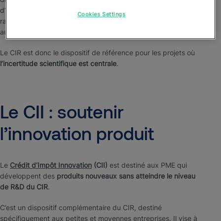
d’optimisation incrémentale, c’est précisément l’existence d’un
Cookies Settings
raisonnement scientifique structuré et d’une incertitude quant
aux résultats attendus.
Le CIR est donc le dispositif de référence pour les projets où
l’incertitude scientifique est centrale
.
Le
CII
:
soutenir
l’innovation
produit
Le
Crédit d’Impôt Innovation
(CII)
est destiné aux PME qui
développent des
produits nouveaux sans atteindre le niveau
de R&D du CIR
.
C’est un dispositif complémentaire du CIR, destiné
spécifiquement aux petites et moyennes entreprises. Il vise à