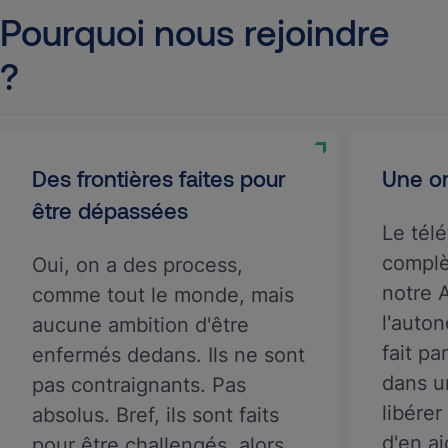
Pourquoi nous rejoindre
?
Des frontières faites pour
Une or
être dépassées
Le télé
complè
Oui, on a des process,
notre A
comme tout le monde, mais
l'auto
aucune ambition d'être
fait pa
enfermés dedans. Ils ne sont
dans u
pas contraignants. Pas
libérer
absolus. Bref, ils sont faits
d'en aj
pour être challengés, alors