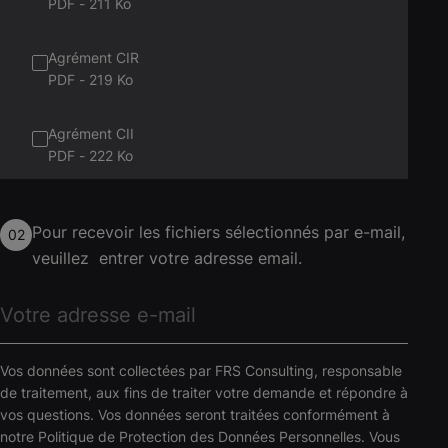
PDF
-
211 Ko
Agrément CIR
PDF
-
219 Ko
Agrément CII
PDF
-
222 Ko
JEI - JEU - JEC
Pour recevoir les fichiers sélectionnés par e-mail,
PDF
-
278 Ko
02
veuillez entrer votre adresse email.
CIMA
PDF
-
214 Ko
CICo
Vos données sont collectées par FRS Consulting, responsable
PDF
-
228 Ko
de traitement, aux fins de traiter votre demande et répondre à
vos questions. Vos données seront traitées conformément à
notre Politique de Protection des Données Personnelles. Vous
Dispositifs UK