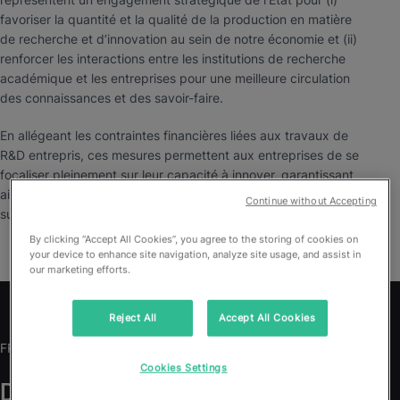
favoriser la quantité et la qualité de la production en matière
de recherche et d’innovation au sein de notre économie et (ii)
renforcer les interactions entre les institutions de recherche
académique et les entreprises pour une meilleure circulation
des connaissances et des savoir-faire.
En allégeant les contraintes financières liées aux travaux de
R&D entrepris, ces mesures permettent aux entreprises de se
focaliser pleinement sur leur capacité à innover, garantissant
ainsi une croissance durable et la compétitivité de la France
Continue without Accepting
sur la scène internationale.
By clicking “Accept All Cookies”, you agree to the storing of cookies on
your device to enhance site navigation, analyze site usage, and assist in
our marketing efforts.
Reject All
Accept All Cookies
FRS, leader en stratégie et financement de l’innovation
Cookies Settings
Depuis notre création, plus de