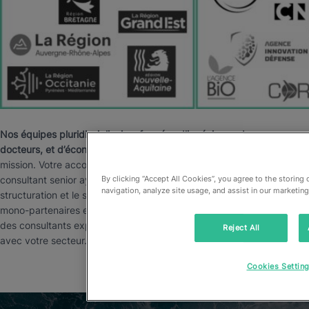
Nos équipes pluridisciplinaires formées d’ingénieurs, de
docteurs, et d’économistes,
sont garants de l’excellence de la
mission. Votre accompagnement sera assuré par un
By clicking “Accept All Cookies”, you agree to the storing
consultant senior ayant une longue expérience dans la
navigation, analyze site usage, and assist in our marketing
structuration et le suivi de projets européens et nationaux,
mono-partenaires et collaboratifs. Il sera secondé par un ou
des consultants expérimentés, spécialistes techniques en lien
Reject All
avec votre secteur.
Cookies Settin